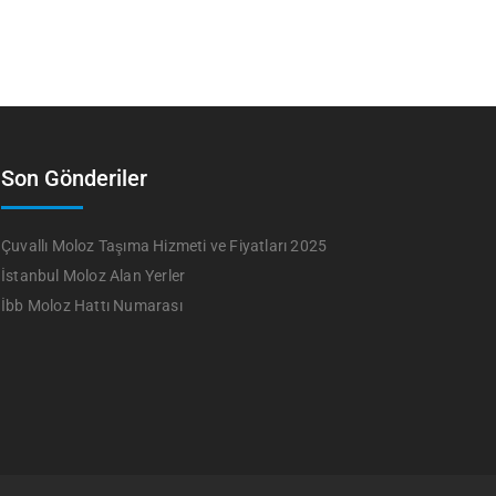
Son Gönderiler
Çuvallı Moloz Taşıma Hizmeti ve Fiyatları 2025
İstanbul Moloz Alan Yerler
İbb Moloz Hattı Numarası