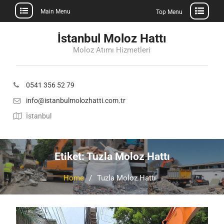
Main Menu
Top Menu
Skip
İstanbul Moloz Hattı
to
Moloz Atımı Hizmetleri
content
0541 356 52 79
info@istanbulmolozhatti.com.tr
İstanbul
Etiket:
Tuzla Moloz Hattı
Home
Tuzla Moloz Hattı