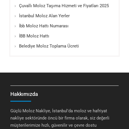
Çuvallı Moloz Taşıma Hizmeti ve Fiyatları 2025
İstanbul Moloz Alan Yerler
İbb Moloz Hattı Numarası
İBB Moloz Hattı
Belediye Moloz Toplama Ücreti
Hakkımızda
Güçlü Moloz Nakliye, İstanbul’da moloz ve hafriyat
nakliye sektöründe öncü bir firma olarak, siz değerli
müşterilerimize hızlı, güvenilir ve çevre dostu