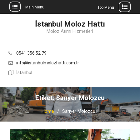
Main Menu
Top Menu
Skip
İstanbul Moloz Hattı
to
Moloz Atımı Hizmetleri
content
0541 356 52 79
info@istanbulmolozhatti.com.tr
İstanbul
Etiket:
Sarıyer Molozcu
Home
Sarıyer Molozcu