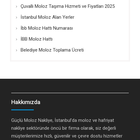
Çuvallı Moloz Taşıma Hizmeti ve Fiyatları 2025
İstanbul Moloz Alan Yerler
İbb Moloz Hattı Numarası
İBB Moloz Hattı
Belediye Moloz Toplama Ücreti
Hakkımızda
Güçlü Moloz Nakliye, İstanbul’da moloz ve hafriyat
nakliye sektöründe öncü bir firma olarak, siz değerli
müşterilerimize hızlı, güvenilir ve çevre dostu hizmetler