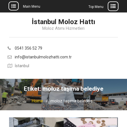
Main Menu
Top Menu
Skip
İstanbul Moloz Hattı
to
Moloz Atımı Hizmetleri
content
0541 356 52 79
info@istanbulmolozhatti.com.tr
İstanbul
Etiket:
moloz taşıma belediye
Home
moloz taşıma belediye