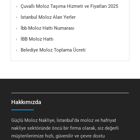
Çuvallı Moloz Taşıma Hizmeti ve Fiyatları 2025
İstanbul Moloz Alan Yerler
İbb Moloz Hattı Numarası
İBB Moloz Hattı
Belediye Moloz Toplama Ücreti
Hakkımızda
Güçlü Moloz Nakliye, İstanbul’da moloz ve hafriyat
nakliye sektöründe öncü bir firma olarak, siz değerli
müşterilerimize hızlı, güvenilir ve çevre dostu