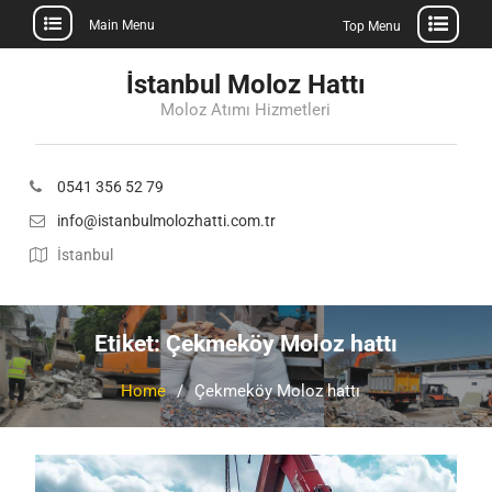
Main Menu
Top Menu
Skip
İstanbul Moloz Hattı
to
Moloz Atımı Hizmetleri
content
0541 356 52 79
info@istanbulmolozhatti.com.tr
İstanbul
Etiket:
Çekmeköy Moloz hattı
Home
Çekmeköy Moloz hattı