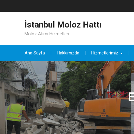
Skip
to
content
İstanbul Moloz Hattı
Moloz Atımı Hizmetleri
Ana Sayfa
Hakkımızda
Hizmetlerimiz
E