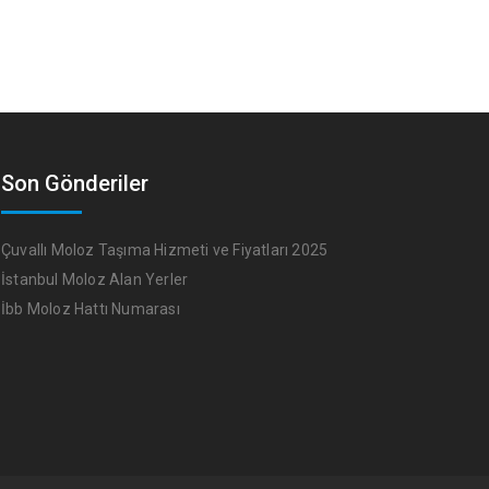
Son Gönderiler
Çuvallı Moloz Taşıma Hizmeti ve Fiyatları 2025
İstanbul Moloz Alan Yerler
İbb Moloz Hattı Numarası